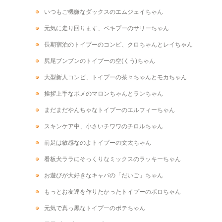
いつもご機嫌なダックスのエムジェイちゃん
元気に走り回ります、ペキプーのサリーちゃん
長期宿泊のトイプーのコンビ、クロちゃんとレイちゃん
尻尾ブンブンのトイプーの空(くう)ちゃん
大型新人コンビ、トイプーの茶々ちゃんとモカちゃん
挨拶上手なポメのマロンちゃんとランちゃん
まだまだやんちゃなトイプーのエルフィーちゃん
スキンケア中、小さいチワワのチロルちゃん
前足は敏感なのよトイプーの文太ちゃん
看板犬ララにそっくりなミックスのラッキーちゃん
お遊びが大好きなキャバの「だいご」ちゃん
もっとお友達を作りたかったトイプーのポロちゃん
元気で真っ黒なトイプーのポテちゃん