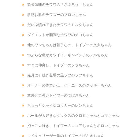
緊張気味のチワワの「さぶろう」ちゃん
敏感お肌のチワズーのマロンちゃん
だいぶ慣れてきたチワワのミルクちゃん
ダイエットが順調なチワワのチコちゃん
他のワンちゃんは苦手なの、トイプーの文太ちゃん
つぶらな瞳がカワイイ、キャバンチのメルちゃん
すぐに仲良し、トイプーのソラちゃん
先月に引続き登場の黒ラブのラブちゃん
オーナーの体力が…、バーニーズのクッキーちゃん
意外と力強いトイプーのつばさちゃん
ちょっとシャイなコッカーのレンちゃん
ボールが大好きなダックスのクロミちゃんとゴマちゃん
抱っこ大好き、トイプーのココアちゃんとポロンちゃん
マイキャリーが一番のトイプーのげんきちゃん