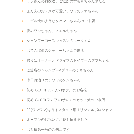
ララさんのお友達、ご近所のすももちゃん来たる
まん丸のおメメが可愛いチワワのレオちゃん
モデル犬のようなタケマルちゃんのご来店
謎のワンちゃん、ノエルちゃん
シャンプーコースレッスンのルークくん
おてんば娘のクッキーちゃんご来店
帰りはオーナーとドライブのトイプーのププちゃん
ご近所のシャンプー&ブローのくまちゃん
昨日お泊りのチワワのケンちゃん
初めての11(ワンワン)ホテルのお客様
初めての11(ワンワン)サロンのカット犬のご来店
11(ワンワン)はうすスタッフ用オリジナルポロシャツ
オープンのお祝いにお花を頂きました
お客様第一号のご来店です