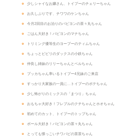
少しシャイなお嬢さん、トイプーのチェリーちゃん
お久しぶりです、チワワのケンちゃん
今月2回目のお泊りのパピヨンの茶々丸ちゃん
ごはん大好き！パピヨンのマナちゃん
トリミング優等生のヨープーのティムちゃん
ちょっとビビリのダックスの小鉄ちゃん
仲良し姉妹のリリーちゃんとベルちゃん
プッカちゃん率いるトイプー4兄妹のご来店
すっかり大家族の一員に…トイプーのポテちゃん
少し怖がりのミックスの「まつり」ちゃん
おもちゃ大好き！フレブルのクチちゃんとホオちゃん
初めてのカット、トイプーのトップちゃん
ボール大好き！パピヨンの茶々丸ちゃん
とっても懐っこいチワパピの茶茶ちゃん