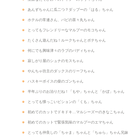
あんずちゃんに瓜二つ？ダップーの「はる」ちゃん
ホテルの常連さん、パピの茶々丸ちゃん
とってもフレンドリーなマルプーのモコちゃん
たくさん遊んだね！ルークちゃんとポテちゃん
何にでも興味津々のラブのバディちゃん
寂しがり屋のシュナのモスちゃん
やんちゃ坊主のダックスのリーフちゃん
ハスキーボイスの柴のゴンちゃん
半年ぶりのお泊りだね！「もや」ちゃんと「かぼ」ちゃん
とっても懐っこいビションの「くも」ちゃん
初めてのカットでドキドキ…マルシーズーのきなこちゃん
初めてのカットで緊張気味のマルプーのエマちゃん
とっても仲良しの「ちゃま」ちゃんと「ちゅら」ちゃん兄妹