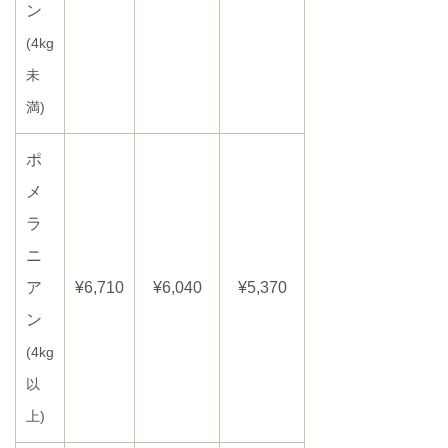
ン
(4kg
未
満)
ポ
メ
ラ
ニ
ア
¥6,710
¥6,040
¥5,370
ン
(4kg
以
上)