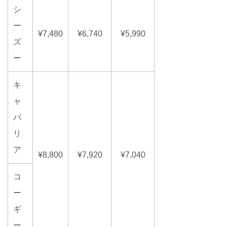
シ
ー
¥7,480
¥6,740
¥5,990
ズ
ー
キ
ャ
バ
リ
ア
¥8,800
¥7,920
¥7,040
コ
ー
ギ
ー