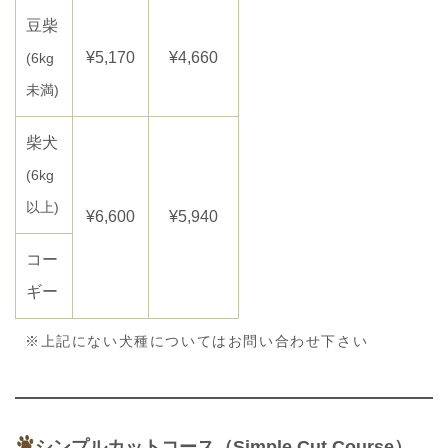
豆柴
¥5,170
¥4,660
(6kg
未満)
柴犬
(6kg
以上)
¥6,600
¥5,940
コー
ギー
※上記にない犬種についてはお問い合わせ下さい
シンプルカットコース（Simple Cut Course）