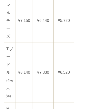
マ
ル
チ
¥7,150
¥6,440
¥5,720
ー
ズ
T.プ
ー
ド
ル
¥8,140
¥7,330
¥6,520
(4kg
未
満)
M.