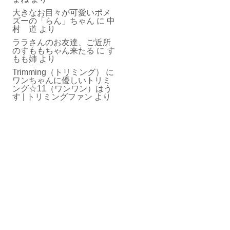
大きなお目々が可愛いポメ
ズーの「らん」ちゃん
に
中
村 道
より
ララさんのお友達、ご近所
のすももちゃん来たる
に
す
もも姉
より
Trimming（トリミング）
に
ワンちゃんに優しいトリミ
ング☆11（ワンワン）はう
す | トリミングファン
より