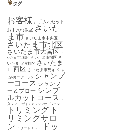
タグ
お客様
お手入れセット
さいた
お手入れ教室
ま市
さいたま市中央区
さいたま市北区
さいたま市大宮区
さ
さ
さいたま市桜区
いたま市岩槻区
さいたま
いたま市浦和区
市西区
さいたま市見沼区
ふ
シャンプ
じみ野市
クーポン
ーコース
シャンプ
シンプ
ー＆ブロー
ルカットコース
ス
タッフ
デザインアレンジオプション
トリミング
ト
リミングサロ
ン
ドッ
トリートメント