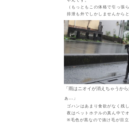
（もっともこの体格で引っ張
排泄も外でしかしませんから
「雨はニオイが消えちゃうから
ぁ…」
ゴハンはあまり食欲がなく残
夜はペットホテルの真ん中で
※毛色が黒なので抜け毛が目立