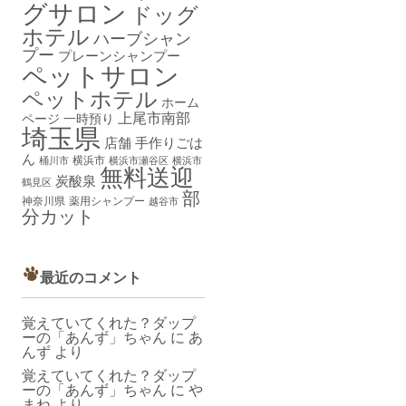
グサロン
ドッグ
ホテル
ハーブシャン
プー
プレーンシャンプー
ペットサロン
ペットホテル
ホーム
上尾市南部
ページ
一時預り
埼玉県
店舗
手作りごは
ん
横浜市
桶川市
横浜市瀬谷区
横浜市
無料送迎
炭酸泉
鶴見区
部
神奈川県
薬用シャンプー
越谷市
分カット
最近のコメント
覚えていてくれた？ダップ
ーの「あんず」ちゃん
に
あ
んず
より
覚えていてくれた？ダップ
ーの「あんず」ちゃん
に
や
まね
より