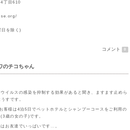
丁目610
se.org/
g
水曜日を除く)
コメント
0
ワのチコちゃん
日
ナウイルスの感染を抑制する効果があると聞き、ますます止めら
はうすです。
トのお客様は4泊5日でペットホテルとシャンプーコースをご利用の
(3歳の女の子)です。
ルはお友達でいっぱいです…。