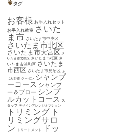
タグ
お客様
お手入れセット
さいた
お手入れ教室
ま市
さいたま市中央区
さいたま市北区
さいたま市大宮区
さ
さ
さいたま市桜区
いたま市岩槻区
さいたま
いたま市浦和区
市西区
さいたま市見沼区
ふ
シャンプ
じみ野市
クーポン
ーコース
シャンプ
シンプ
ー＆ブロー
ルカットコース
ス
タッフ
デザインアレンジオプション
トリミング
ト
リミングサロ
ン
ドッ
トリートメント