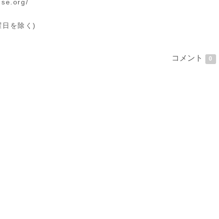
se.org/
g
水曜日を除く)
コメント
0