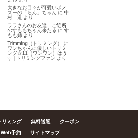
大きなお目々が可愛いポメ
ズーの「らん」ちゃん
に
中
村 道
より
ララさんのお友達、ご近所
のすももちゃん来たる
に
す
もも姉
より
Trimming（トリミング）
に
ワンちゃんに優しいトリミ
ング☆11（ワンワン）はう
す | トリミングファン
より
トリミング
無料送迎
クーポン
Web予約
サイトマップ