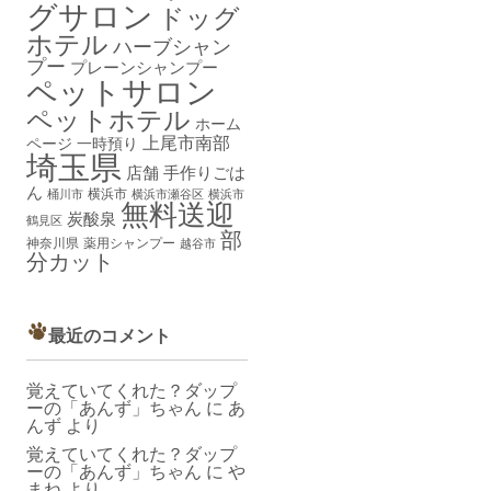
グサロン
ドッグ
ホテル
ハーブシャン
プー
プレーンシャンプー
ペットサロン
ペットホテル
ホーム
上尾市南部
ページ
一時預り
埼玉県
店舗
手作りごは
ん
横浜市
桶川市
横浜市瀬谷区
横浜市
無料送迎
炭酸泉
鶴見区
部
神奈川県
薬用シャンプー
越谷市
分カット
最近のコメント
覚えていてくれた？ダップ
ーの「あんず」ちゃん
に
あ
んず
より
覚えていてくれた？ダップ
ーの「あんず」ちゃん
に
や
まね
より