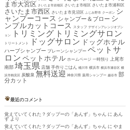
ま市大宮区
さいたま市浦和区
さいたま市桜区
さいたま市岩槻区
シ
さいたま市西区
さいたま市見沼区
ふじみ野市
クーポン
ャンプーコース
シ
シャンプー＆ブロー
ンプルカットコース
スタッフ
デザインアレンジオプシ
トリミング
トリミングサロン
ョン
ドッグサロン
ドッグホテル
トリートメント
ペットサ
ハーブシャンプー
プレーンシャンプー
ロン
ペットホテル
上尾市
ホームページ
一時預り
埼玉県
南部
店舗
手作りごはん
横浜市
桶川市
横浜市瀬谷区
横
無料送迎
部
炭酸泉
神奈川県
薬用シャンプー
浜市鶴見区
越谷市
分カット
最近のコメント
覚えていてくれた？ダップーの「あんず」ちゃん
に
あん
ず
より
覚えていてくれた？ダップーの「あんず」ちゃん
に
やま