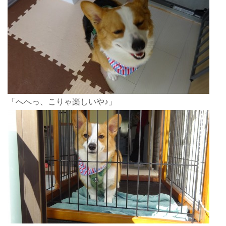
「へへっ、こりゃ楽しいや♪」