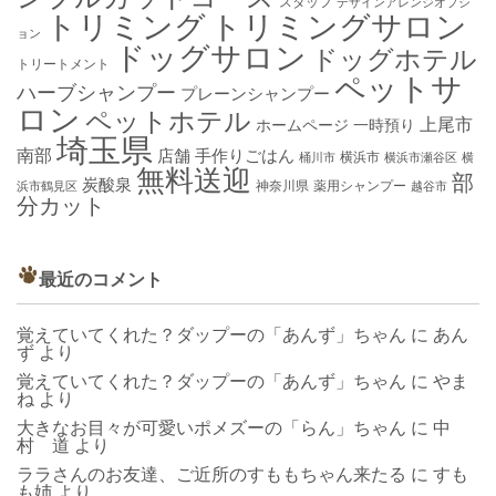
スタッフ
デザインアレンジオプシ
トリミング
トリミングサロン
ョン
ドッグサロン
ドッグホテル
トリートメント
ペットサ
ハーブシャンプー
プレーンシャンプー
ロン
ペットホテル
上尾市
ホームページ
一時預り
埼玉県
南部
店舗
手作りごはん
横浜市
桶川市
横浜市瀬谷区
横
無料送迎
部
炭酸泉
神奈川県
薬用シャンプー
浜市鶴見区
越谷市
分カット
最近のコメント
覚えていてくれた？ダップーの「あんず」ちゃん
に
あん
ず
より
覚えていてくれた？ダップーの「あんず」ちゃん
に
やま
ね
より
大きなお目々が可愛いポメズーの「らん」ちゃん
に
中
村 道
より
ララさんのお友達、ご近所のすももちゃん来たる
に
すも
も姉
より