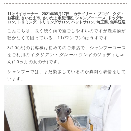
11はうすオーナー 2021年08月17日 カテゴリー：
ブログ
タグ：
お客様
,
さいたま市
,
さいたま市見沼区
,
シャンプーコース
,
ドッグサ
ロン
,
トリミング
,
トリミングサロン
,
ペットサロン
,
埼玉県
,
無料送迎
こんにちは、長く続く雨で過ごしやすいのですが洗濯物が
乾かなくて困っている、11(ワンワン)はうすです
8/10(火)のお客様は初めてのご来店で、シャンプーコース
をご利用の
イタリアン
・
グレーハウンド
のジョディちゃ
ん(10ヵ月の女の子)です。
シャンプーでは、まだ緊張しているのか真剣な表情をして
います。