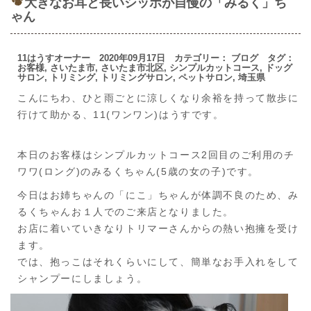
大きなお耳と長いシッポが自慢の「みるく」ち
ゃん
11はうすオーナー 2020年09月17日 カテゴリー：
ブログ
タグ：
お客様
,
さいたま市
,
さいたま市北区
,
シンプルカットコース
,
ドッグ
サロン
,
トリミング
,
トリミングサロン
,
ペットサロン
,
埼玉県
こんにちわ、ひと雨ごとに涼しくなり余裕を持って散歩に
行けて助かる、11(ワンワン)はうすです。
本日のお客様はシンプルカットコース2回目のご利用のチ
ワワ(ロング)のみるくちゃん(5歳の女の子)です。
今日はお姉ちゃんの「にこ」ちゃんが体調不良のため、み
るくちゃんお１人でのご来店となりました。
お店に着いていきなりトリマーさんからの熱い抱擁を受け
ます。
では、抱っこはそれくらいにして、簡単なお手入れをして
シャンプーにしましょう。