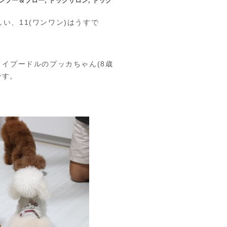
ンプー＆ブロー
,
ドッグサロン
,
ドッグ
、11(ワンワン)はうすで
イプードルのプッカちゃん(8歳
です。