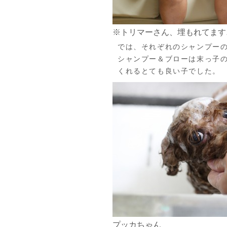
※トリマーさん、埋もれてます
では、それぞれのシャンプー
シャンプー＆ブローは末っ子
くれるとても良い子でした。
プッカちゃん