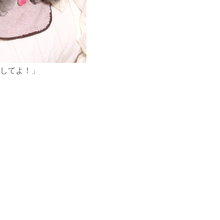
してよ！」