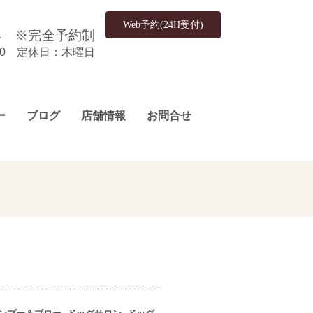
Web予約(24H受付)
4
※完全予約制
:00 定休日：木曜日
ー
ブログ
店舗情報
お問合せ