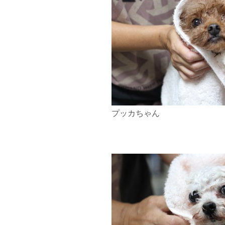
プッカちゃん