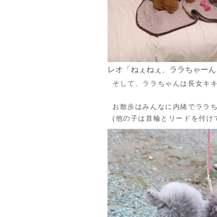
レオ「ねぇねぇ、ララちゃーん
そして、ララちゃんは長女キ
お散歩はみんなに内緒でララ
(他の子は首輪とリードを付け