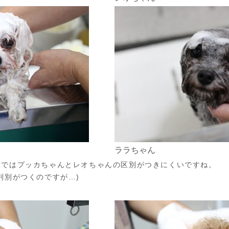
ララちゃん
真ではプッカちゃんとレオちゃんの区別がつきにくいですね。
判別がつくのですが…)