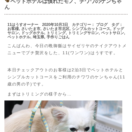
ペットホテルは慣れたモノ、チワワのケンちゃ
ん
11はうすオーナー 2020年10月3日 カテゴリー：
ブログ
タグ：
お客様
,
さいたま市
,
さいたま市北区
,
シンプルカットコース
,
ドッグ
サロン
,
ドッグホテル
,
トリミング
,
トリミングサロン
,
ペットサロン
,
ペットホテル
,
埼玉県
,
手作りごはん
こんばんわ、今日の晩御飯はサイゼリヤのテイクアウトメ
ニューでプチ贅沢をした、11(ワンワン)はうすです。
本日チェックアウトのお客様は2泊3日でペットホテルと
シンプルカットコースをご利用のチワワのケンちゃん(11
歳の男の子)です。
まずはトリミングの様子から…