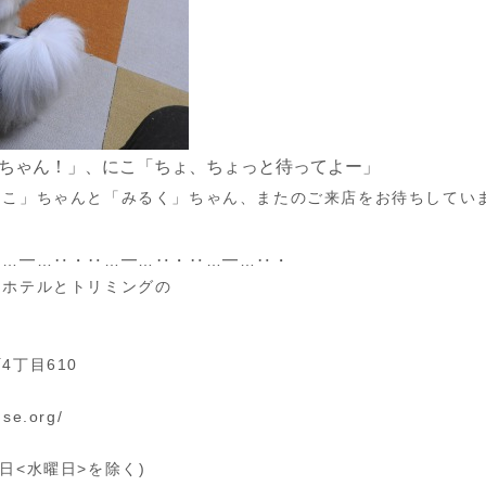
ちゃん！」、にこ「ちょ、ちょっと待ってよー」
にこ」ちゃんと「みるく」ちゃん、またのご来店をお待ちしてい
‥…━…‥・‥…━…‥・‥…━…‥・
トホテルとトリミングの
丁目610
se.org/
g
休日<水曜日>を除く)