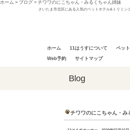
ホーム
>
ブログ
>
チワワのにこちゃん・みるくちゃん姉妹
さいたま市北区にある人気のペットホテル&トリミン
ホーム
11はうすについて
ペット
Web予約
サイトマップ
Blog
チワワのにこちゃん・み