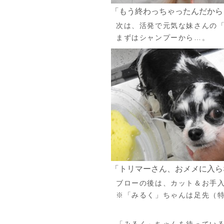
「もう終わっちゃったんだから
次は、活発で元気な妹さんの
まずはシャンプーから…。
「トリマーさん、おメメに入ら
ブローの後は、カット＆お手
※「みるく」ちゃんは足先（
「みるく」ちゃんを待ってい