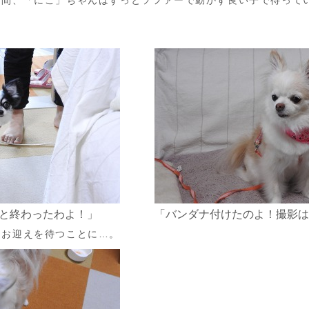
と終わったわよ！」
「バンダナ付けたのよ！撮影は
くお迎えを待つことに…。