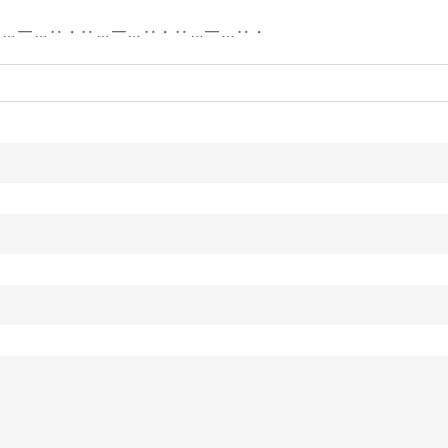
‥…━…‥・‥…━…‥・‥…━…‥・