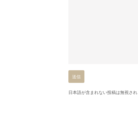
日本語が含まれない投稿は無視され