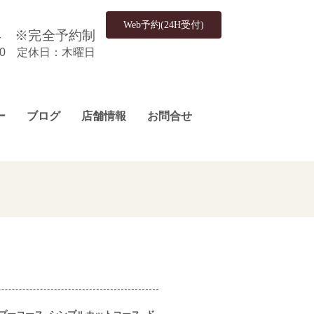
Web予約(24H受付)
4
※完全予約制
:00 定休日：木曜日
ー
ブログ
店舗情報
お問合せ