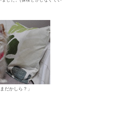
まだかしら？」