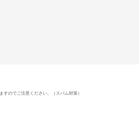
ますのでご注意ください。（スパム対策）