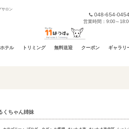
グサロン
048-654-045
営業時間：9:00～18
ホテル
トリミング
無料送迎
クーポン
ギャラリ
るくちゃん姉妹