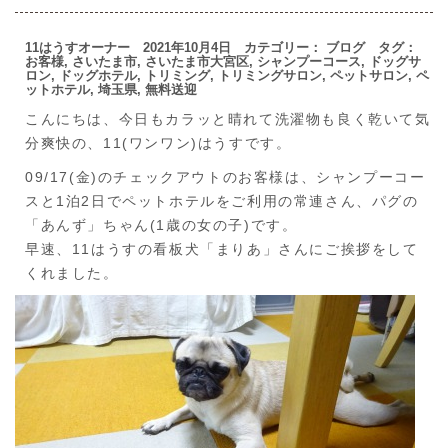
11はうすオーナー 2021年10月4日 カテゴリー：
ブログ
タグ：
お客様
,
さいたま市
,
さいたま市大宮区
,
シャンプーコース
,
ドッグサ
ロン
,
ドッグホテル
,
トリミング
,
トリミングサロン
,
ペットサロン
,
ペ
ットホテル
,
埼玉県
,
無料送迎
こんにちは、今日もカラッと晴れて洗濯物も良く乾いて気
分爽快の、11(ワンワン)はうすです。
09/17(金)のチェックアウトのお客様は、シャンプーコー
スと1泊2日でペットホテルをご利用の常連さん、パグの
「あんず」ちゃん(1歳の女の子)です。
早速、11はうすの看板犬「まりあ」さんにご挨拶をして
くれました。