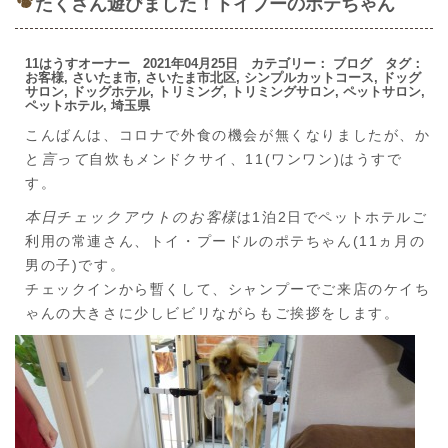
たくさん遊びました！トイプーのポテちゃん
11はうすオーナー 2021年04月25日 カテゴリー：
ブログ
タグ：
お客様
,
さいたま市
,
さいたま市北区
,
シンプルカットコース
,
ドッグ
サロン
,
ドッグホテル
,
トリミング
,
トリミングサロン
,
ペットサロン
,
ペットホテル
,
埼玉県
こんばんは、コロナで外食の機会が無くなりましたが、か
と
言って
自炊もメンドクサイ、11(ワンワン)はうすで
す。
本日
チェックアウトのお客様
は1泊2日でペットホテルご
利用の常連さん、トイ・プードルのポテちゃん(11ヵ月の
男の子)です。
チェックインから暫くして、シャンプーでご来店のケイち
ゃんの大きさに少しビビリながらもご挨拶をします。