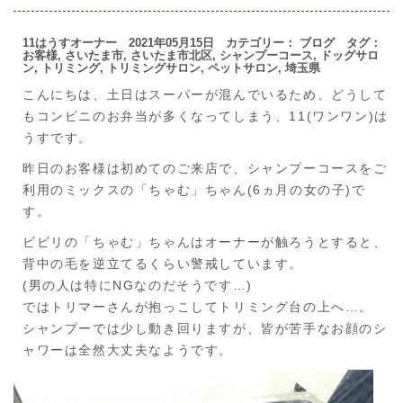
11はうすオーナー 2021年05月15日 カテゴリー：
ブログ
タグ：
お客様
,
さいたま市
,
さいたま市北区
,
シャンプーコース
,
ドッグサロ
ン
,
トリミング
,
トリミングサロン
,
ペットサロン
,
埼玉県
こんにちは、土日はスーパーが混んでいるため、どうして
もコンビニのお弁当が多くなってしまう、11(ワンワン)は
うすです。
昨日のお客様は初めてのご来店で、シャンプーコースをご
利用のミックスの「ちゃむ」ちゃん(6ヵ月の女の子)で
す。
ビビリの「ちゃむ」ちゃんはオーナーが触ろうとすると、
背中の毛を逆立てるくらい警戒しています。
(男の人は特にNGなのだそうです…)
ではトリマーさんが抱っこしてトリミング台の上へ…。
シャンプーでは少し動き回りますが、皆が苦手なお顔のシ
ャワーは全然大丈夫なようです。