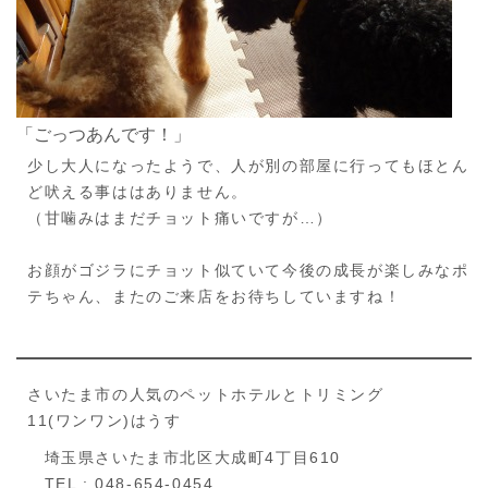
「ごっつあんです！」
少し大人になったようで、人が別の部屋に行ってもほとん
ど吠える事ははありません。
（甘噛みはまだチョット痛いですが…）
お顔がゴジラにチョット似ていて今後の成長が楽しみなポ
テちゃん、またのご来店をお待ちしていますね！
さいたま市の人気のペットホテルとトリミング
11(ワンワン)はうす
埼玉県さいたま市北区大成町4丁目610
TEL : 048-654-0454