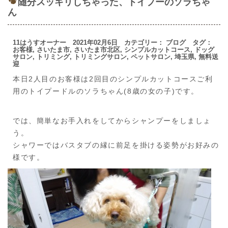
随分スッキリしちゃった、トイプーのソラちゃ
ん
11はうすオーナー 2021年02月6日 カテゴリー：
ブログ
タグ：
お客様
,
さいたま市
,
さいたま市北区
,
シンプルカットコース
,
ドッグ
サロン
,
トリミング
,
トリミングサロン
,
ペットサロン
,
埼玉県
,
無料送
迎
本日2人目のお客様は2回目のシンプルカットコースご利
用のトイプードルのソラちゃん(8歳の女の子)です。
では、簡単なお手入れをしてからシャンプーをしましょ
う。
シャワーではバスタブの縁に前足を掛ける姿勢がお好みの
様です。