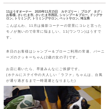
11はうすオーナー 2020年11月15日 カテゴリー：
ブログ
タグ：
お客様
,
さいたま市
,
さいたま市西区
,
シャンプー＆ブロー
,
ドッグサ
ロン
,
トリミング
,
トリミングサロン
,
ペットサロン
,
埼玉県
こんばんわ、11月は撮影コーナーの背景にコレと言った
モノが無いので非常に悩ましい、11(ワンワン)はうすで
す。
本日のお客様はシャンプー＆ブローご利用の常連、バーニ
ーズのクッキーちゃん(2歳の女の子)です。
お店に着いたら、早速みんなにご挨拶です。
(ホテルにステイ中の大人しい「ラファ」ちゃんは、台風
が通り過ぎるまで一時退避となりました)