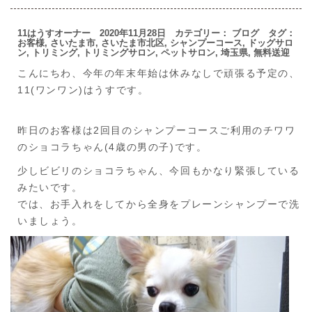
11はうすオーナー 2020年11月28日 カテゴリー：
ブログ
タグ：
お客様
,
さいたま市
,
さいたま市北区
,
シャンプーコース
,
ドッグサロ
ン
,
トリミング
,
トリミングサロン
,
ペットサロン
,
埼玉県
,
無料送迎
こんにちわ、今年の年末年始は休みなしで頑張る予定の、
11(ワンワン)はうすです。
昨日のお客様は2回目のシャンプーコースご利用のチワワ
のショコラちゃん(4歳の男の子)です。
少しビビリのショコラちゃん、今回もかなり緊張している
みたいです。
では、お手入れをしてから全身をプレーンシャンプーで洗
いましょう。