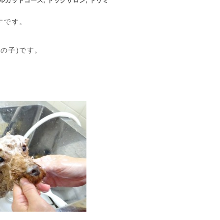
ルカットコース
,
ドッグサロン
,
トリミ
すです。
の子)です。