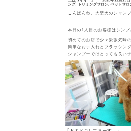
11はうすオーナー 2020年12月1
ング
,
トリミングサロン
,
ペットサロ
こんばんわ、大型犬のシャンプ
本日の1人目のお客様はシンプ
初めてのお店で少々緊張気味
簡単なお手入れとブラッシン
シャンプーではとっても良い子
「ドキドキしてまーす！」