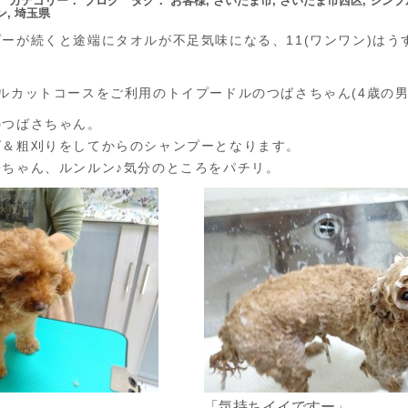
3日 カテゴリー：
ブログ
タグ：
お客様
,
さいたま市
,
さいたま市西区
,
シンプ
ン
,
埼玉県
ーが続くと途端にタオルが不足気味になる、11(ワンワン)はう
ルカットコースをご利用のトイプードルのつばさちゃん(4歳の男
のつばさちゃん。
グ＆粗刈りをしてからのシャンプーとなります。
ちゃん、ルンルン♪気分のところをパチリ。
「気持ちイイですー」