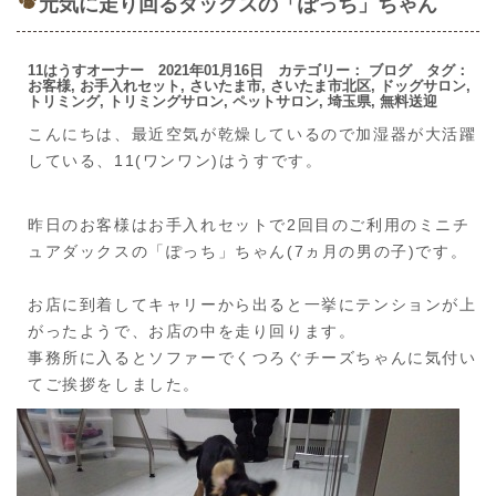
元気に走り回るダックスの「ぽっち」ちゃん
11はうすオーナー 2021年01月16日 カテゴリー：
ブログ
タグ：
お客様
,
お手入れセット
,
さいたま市
,
さいたま市北区
,
ドッグサロン
,
トリミング
,
トリミングサロン
,
ペットサロン
,
埼玉県
,
無料送迎
こんにちは、最近空気が乾燥しているので加湿器が大活躍
している、11(ワンワン)はうすです。
昨日のお客様はお手入れセットで2回目のご利用のミニチ
ュアダックスの「ぽっち」ちゃん(7ヵ月の男の子)です。
お店に到着してキャリーから出ると一挙にテンションが上
がったようで、お店の中を走り回ります。
事務所に入るとソファーでくつろぐチーズちゃんに気付い
てご挨拶をしました。