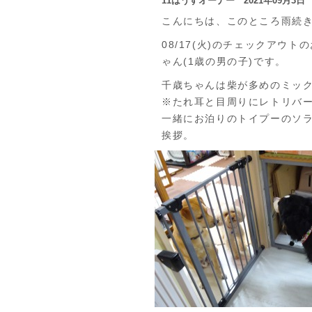
11はうすオーナー 2021年09月3
こんにちは、このところ雨続
08/17(火)のチェックアウ
ゃん(1歳の男の子)です。
千歳ちゃんは柴が多めのミッ
※たれ耳と目周りにレトリバ
一緒にお泊りのトイプーのソ
挨拶。