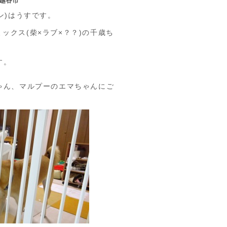
越谷市
ワン)はうすです。
ックス(柴×ラブ×？？)の千歳ち
す。
ゃん、マルプーのエマちゃんにご