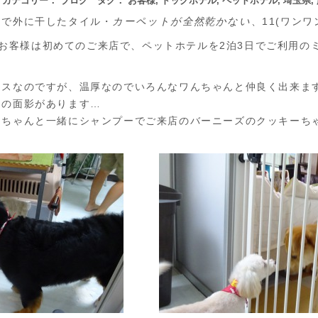
日 カテゴリー：
ブログ
タグ：
お客様
,
ドッグホテル
,
ペットホテル
,
埼玉県
,
きで外に干したタイル・
カーペットが全然乾かない
、11(ワン
トのお客様は初めてのご来店で、ペットホテルを2泊3日でご利用のミ
クスなのですが、温厚なのでいろんなワんちゃんと仲良く出来ま
ーの面影があります…
ラちゃんと一緒にシャンプーでご来店のバーニーズのクッキーち