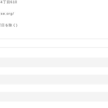
丁目610
se.org/
g
水曜日を除く)