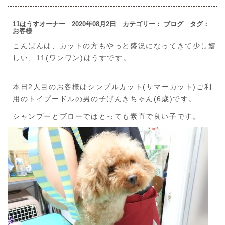
11はうすオーナー 2020年08月2日 カテゴリー：
ブログ
タグ：
お客様
こんばんは、カットの方もやっと盛況になってきて少し嬉
しい、11(ワンワン)はうすです。
本日2人目のお客様はシンプルカット(サマーカット)ご利
用のトイプードルの男の子げんきちゃん(6歳)です。
シャンプーとブローではとっても素直で良い子です。